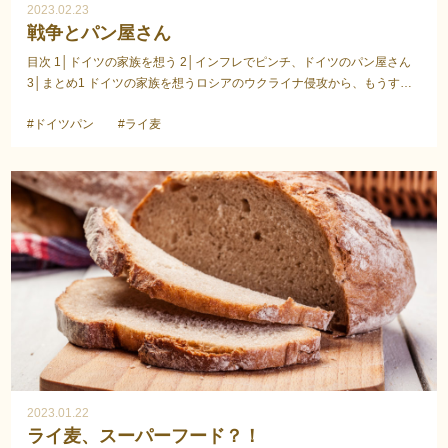
2023.02.23
戦争とパン屋さん
目次 1│ドイツの家族を想う 2│インフレでピンチ、ドイツのパン屋さん
3│まとめ1 ドイツの家族を想うロシアのウクライナ侵攻から、もうすぐ1
年になろうとしています。戦火の外でも、世界中で...
#ドイツパン
#ライ麦
2023.01.22
ライ麦、スーパーフード？！