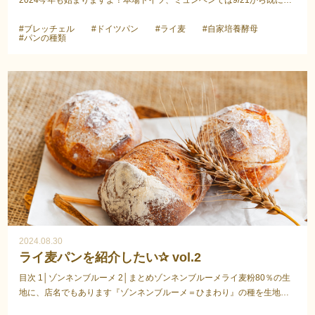
2024今年も始まりますよ！本場ドイツ、ミュンヘンでは9/21から既に始
まっています。福岡では今月18日から、博多区冷泉公園...
#ブレッチェル
#ドイツパン
#ライ麦
#自家培養酵母
#パンの種類
2024.08.30
ライ麦パンを紹介したい✰ vol.2
目次 1│ゾンネンブルーメ 2│まとめゾンネンブルーメライ麦粉80％の生
地に、店名でもあります『ゾンネンブルーメ＝ひまわり』の種を生地の
中と外にたっぷりトッピングしたパンです。とても香...