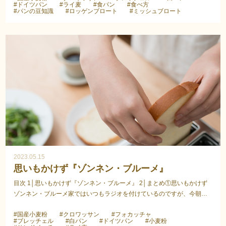
#ドイツパン
#ライ麦
#食パン
#食べ方
#パンの豆知識
#ロッゲンブロート
#ミッシュブロート
2023.05.15
思いもかけず『ゾンネン・ブルーメ』
目次 1│思いもかけず『ゾンネン・ブルーメ』 2│まとめ①思いもかけず
ゾンネン・ブルーメ家ではいつもラジオを付けているのですが、今朝、
いつもの番組を付けて朝ご飯の片付けをしていたら、...
#国産小麦粉
#クロワッサン
#フォカッチャ
#ブレッチェル
#白パン
#ドイツパン
#小麦粉