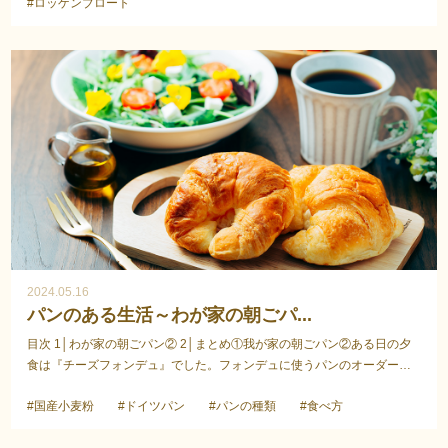
#ロッゲンブロート
2024.05.16
パンのある生活～わが家の朝ごパ...
目次 1│わが家の朝ごパン② 2│まとめ①我が家の朝ごパン②ある日の夕
食は『チーズフォンデュ』でした。フォンデュに使うパンのオーダー
は、バゲット3種(フレンチ、チーズ、オリーブ)ハルヴァイ...
#国産小麦粉
#ドイツパン
#パンの種類
#食べ方