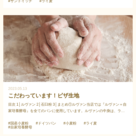
#サンドイッチ
#ライ麦
2023.05.13
こだわっています！ピザ生地
目次 1│ルヴァン 2│石臼粉 3│まとめ①ルヴァン当店では『ルヴァン＝自
家培養酵母』を全てのパンに使用しています。ルヴァンの中身は、ライ
麦粉と小麦粉と水です。オリジナルの配合で作ったル...
#国産小麦粉
#ドイツパン
#小麦粉
#ライ麦
#自家培養酵母