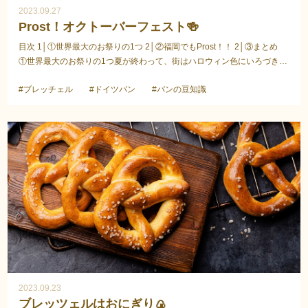
2023.09.27
Prost！オクトーバーフェスト🍻
目次 1│①世界最大のお祭りの1つ 2│②福岡でもProst！！ 2│③まとめ
①世界最大のお祭りの1つ夏が終わって、街はハロウィン色にいろづきは
じめますね🎃でもこの時期のドイツは『オクトーバ...
#ブレッチェル
#ドイツパン
#パンの豆知識
2023.09.23
ブレッツェルはおにぎり🍙