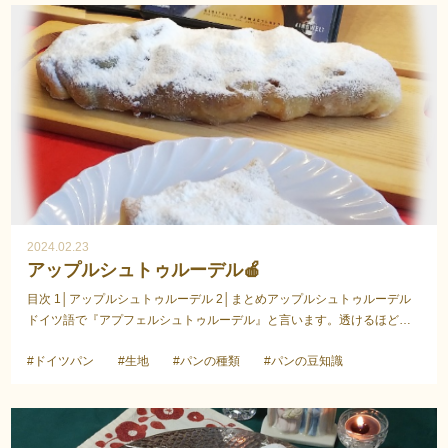
2024.02.23
アップルシュトゥルーデル🍎
目次 1│アップルシュトゥルーデル 2│まとめアップルシュトゥルーデル
ドイツ語で『アプフェルシュトゥルーデル』と言います。透けるほど薄
ーい生地に、たっぷりのリンゴを巻き込んだドイツ、...
#ドイツパン
#生地
#パンの種類
#パンの豆知識