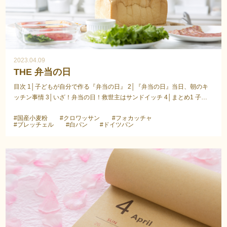
2023.04.09
THE 弁当の日
目次 1│子どもが自分で作る『弁当の日』 2│『弁当の日』当日、朝のキ
ッチン事情 3│いざ！弁当の日！救世主はサンドイッチ 4│まとめ1 子ど
もが自分で作る『弁当の日』我が家には、中学...
#国産小麦粉
#クロワッサン
#フォカッチャ
#ブレッチェル
#白パン
#ドイツパン