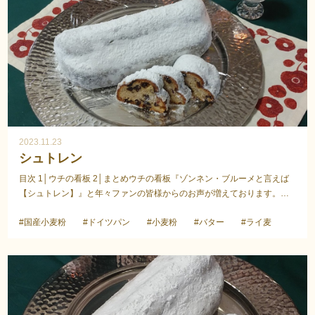
2023.11.23
シュトレン
目次 1│ウチの看板 2│まとめウチの看板『ゾンネン・ブルーメと言えば
【シュトレン】』と年々ファンの皆様からのお声が増えております。嬉
しい限りです。間違いなく看板商品であります！私も...
#国産小麦粉
#ドイツパン
#小麦粉
#バター
#ライ麦