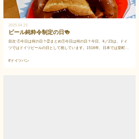
2025.04.23
ビール純粋令制定の日🍻
目次 ①今日は何の日？②まとめ①今日は何の日？今日、4／23は、ドイ
ツではドイツビールの日として祝しています。1516年、日本では室町時
代(戦国時代)にあたる年、ドイツではバイエルン公...
#ドイツパン