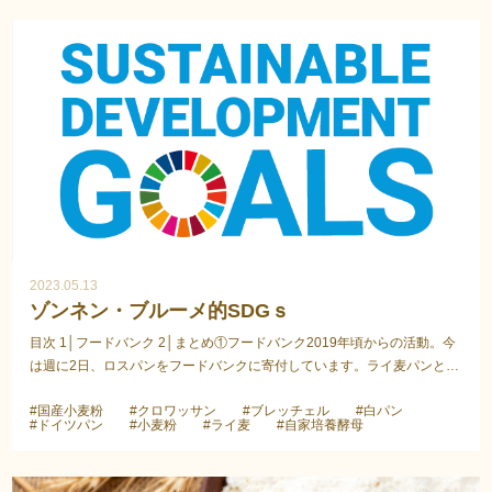
2023.05.13
ゾンネン・ブルーメ的SDGｓ
目次 1│フードバンク 2│まとめ①フードバンク2019年頃からの活動。今
は週に2日、ロスパンをフードバンクに寄付しています。ライ麦パンと言
うちょっと慣れないパンを、子供達など喜んでくれて...
#国産小麦粉
#クロワッサン
#ブレッチェル
#白パン
#ドイツパン
#小麦粉
#ライ麦
#自家培養酵母