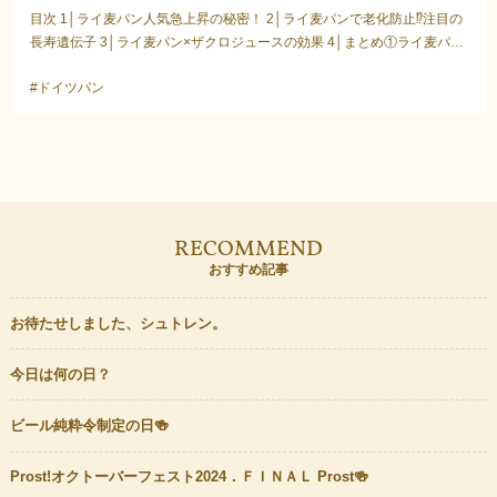
目次 1│ライ麦パン人気急上昇の秘密！ 2│ライ麦パンで老化防止⁉注目の
長寿遺伝子 3│ライ麦パン×ザクロジュースの効果 4│まとめ①ライ麦パン
人気急上昇の秘密！この1週間ほど、ライ麦パ...
#ドイツパン
RECOMMEND
おすすめ記事
お待たせしました、シュトレン。
今日は何の日？
ビール純粋令制定の日🍻
Prost!オクトーバーフェスト2024．ＦＩＮＡＬ Prost🍻