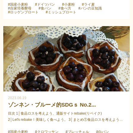
#国産小麦粉
#ドイツパン
#小麦粉
#ライ麦
#自家培養酵母
#食パン
#食べ方
#パンの豆知識
#ロッゲンブロート
#ミッシュブロート
2023.06.19
ゾンネン・ブルーメ的SDGｓ No.2...
目次 1│食品ロスを考えよう、通販サイトrebake(リベイク)
2│Let's rebake！美味しく食べよう。 3│まとめ①食品ロスを考えよう、
通販サイトrebake(リベイク)2021年から参加している...
#国産小麦粉
#クロワッサン
#ブレッチェル
#白パン