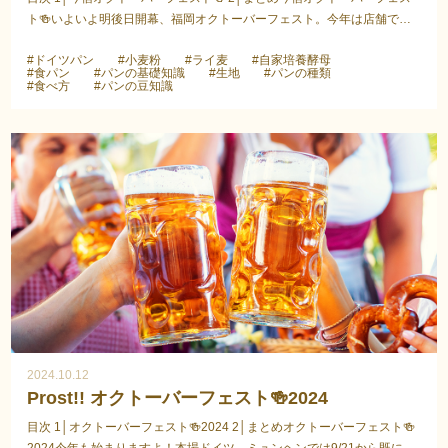
ト🍻いよいよ明後日開幕、福岡オクトーバーフェスト。今年は店舗でも
前夜祭、と云いますか、オクトーバーフェストをやって...
#ドイツパン
#小麦粉
#ライ麦
#自家培養酵母
#食パン
#パンの基礎知識
#生地
#パンの種類
#食べ方
#パンの豆知識
2024.10.12
Prost!! オクトーバーフェスト🍻2024
目次 1│オクトーバーフェスト🍻2024 2│まとめオクトーバーフェスト🍻