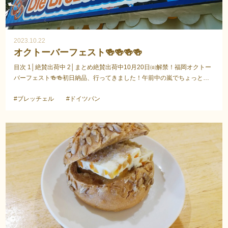
2023.10.22
オクトーバーフェスト🍻🍻🍻🍻
目次 1│絶賛出荷中 2│まとめ絶賛出荷中10月20日㈮解禁！福岡オクトー
バーフェスト🍻🍻初日納品、行ってきました！午前中の嵐でちょっと心
配しましたが、午後はお日様も😊盛大に開会式も行われ...
#ブレッチェル
#ドイツパン