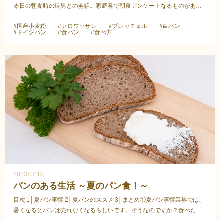
る日の朝食時の長男との会話。家庭科で朝食アンケートなるものがあ
り、おかずに『目玉焼き』と発表したら、『かわい...
#国産小麦粉
#クロワッサン
#ブレッチェル
#白パン
#ドイツパン
#食パン
#食べ方
2023.07.10
パンのある生活 ～夏のパン食！～
目次 1│夏パン事情 2│夏パンのススメ 3│まとめ①夏パン事情業界では、
暑くなるとパンは売れなくなるらしいです。そうなのですか？食べたく