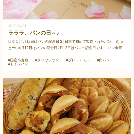
2023.04.01
ラララ、パンの日～♪
目次 1│4月12日はパンの記念日 2│日本で初めて製造されたパン。 3│ま
とめ①4月12日はパンの記念日4月12日はパンの記念日です。 パン食普及
協議会によって1983年定められたこの記念日。1...
#国産小麦粉
#クロワッサン
#ブレッチェル
#白パン
#ドイツパン