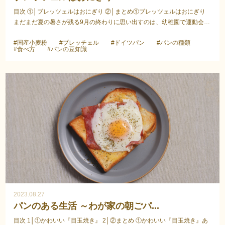
目次 ①│ブレッツェルはおにぎり ②│まとめ①ブレッツェルはおにぎり
まだまだ夏の暑さが残る9月の終わりに思い出すのは、幼稚園で運動会の
練習をして帰った子供が、小さな口を大きく開けてブレ...
#国産小麦粉
#ブレッチェル
#ドイツパン
#パンの種類
#食べ方
#パンの豆知識
2023.08.27
パンのある生活 ～わが家の朝ごパ...
目次 1│①かわいい『目玉焼き』 2│②まとめ ①かわいい『目玉焼き』あ