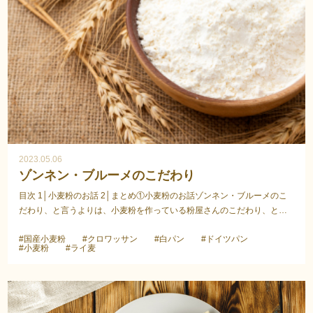
2023.05.06
ゾンネン・ブルーメのこだわり
目次 1│小麦粉のお話 2│まとめ①小麦粉のお話ゾンネン・ブルーメのこ
だわり、と言うよりは、小麦粉を作っている粉屋さんのこだわり、と言
った方が正しいかもしれません。製粉に携わらなけれ...
#国産小麦粉
#クロワッサン
#白パン
#ドイツパン
#小麦粉
#ライ麦