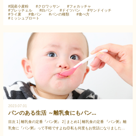
なくなりますか？我が家は365日、1日1食はパン食で...
#国産小麦粉
#クロワッサン
#フォカッチャ
#ブレッチェル
#白パン
#ドイツパン
#サンドイッチ
#ライ麦
#食パン
#パンの種類
#食べ方
#ミッシュブロート
2023.07.01
パンのある生活 ～離乳食にもパン...
目次 1│離乳食の定番『パン粥』 2│まとめ1│離乳食の定番 『パン粥』離
乳食に『パン粥』って手軽ですよね😊私も何度もお世話になりました。
更に、ライ麦なら栄養面でも◎生地もほぐし易くて、...