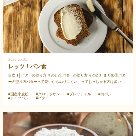
2023.05.01
レッツ！パン食
目次 1│バターの塗り方 その1 2│バターの塗り方 その2 3│まとめ①バタ
ーの塗り方バターって硬いからぬりにくい、っておっしゃる方は多いと
思います。でもパンにはバターですよね。我が家では...
#国産小麦粉
#クロワッサン
#ブレッチェル
#白パン
#ドイツパン
#バター