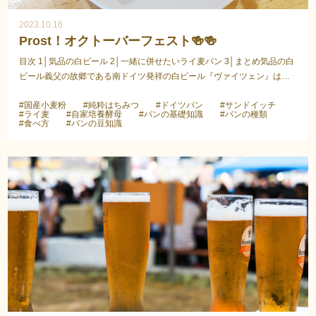
2023.10.16
Prost！オクトーバーフェスト🍻🍻
目次 1│気品の白ビール 2│一緒に併せたいライ麦パン 3│まとめ気品の白
ビール義父の故郷である南ドイツ発祥の白ビール『ヴァイツェン』はヴ
ァイツェン＝小麦を意味していて原料に小麦麦芽を...
#国産小麦粉
#純粋はちみつ
#ドイツパン
#サンドイッチ
#ライ麦
#自家培養酵母
#パンの基礎知識
#パンの種類
#食べ方
#パンの豆知識