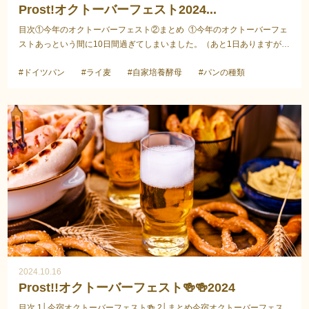
Prost!オクトーバーフェスト2024...
目次①今年のオクトーバーフェスト②まとめ ①今年のオクトーバーフェ
ストあっという間に10日間過ぎてしまいました。（あと1日ありますが）
飲んで、食べて、歌って、Prost！！お天気がす...
#ドイツパン
#ライ麦
#自家培養酵母
#パンの種類
2024.10.16
Prost!!オクトーバーフェスト🍻🍻2024
目次 1│今宿オクトーバーフェスト🍻 2│まとめ今宿オクトーバーフェス