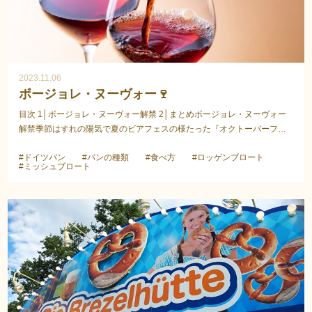
2023.11.06
ボージョレ・ヌーヴォー🍷
目次 1│ボージョレ・ヌーヴォー解禁 2│まとめボージョレ・ヌーヴォー
解禁季節はすれの陽気で夏のビアフェスの様たった『オクトーバーフェ
スト』が終わりました。沢山のご来場、誠にありがと...
#ドイツパン
#パンの種類
#食べ方
#ロッゲンブロート
#ミッシュブロート