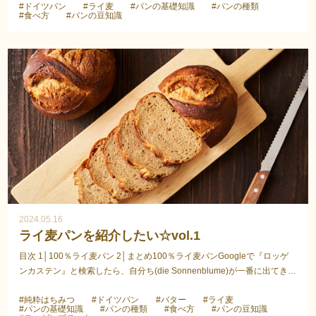
#ドイツパン
#ライ麦
#パンの基礎知識
#パンの種類
#食べ方
#パンの豆知識
2024.05.16
ライ麦パンを紹介したい☆vol.1
目次 1│100％ライ麦パン 2│まとめ100％ライ麦パンGoogleで『ロッゲ
ンカステン』と検索したら、自分ち(die Sonnenblume)が一番に出てきた
のでビックリ(◎o◎)！ロッゲンカステンは当店人気ナン...
#純粋はちみつ
#ドイツパン
#バター
#ライ麦
#パンの基礎知識
#パンの種類
#食べ方
#パンの豆知識