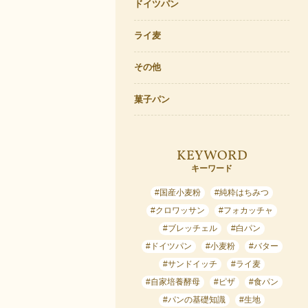
ドイツパン
ライ麦
その他
菓子パン
KEYWORD
キーワード
#国産小麦粉
#純粋はちみつ
#クロワッサン
#フォカッチャ
#ブレッチェル
#白パン
#ドイツパン
#小麦粉
#バター
#サンドイッチ
#ライ麦
#自家培養酵母
#ピザ
#食パン
#パンの基礎知識
#生地