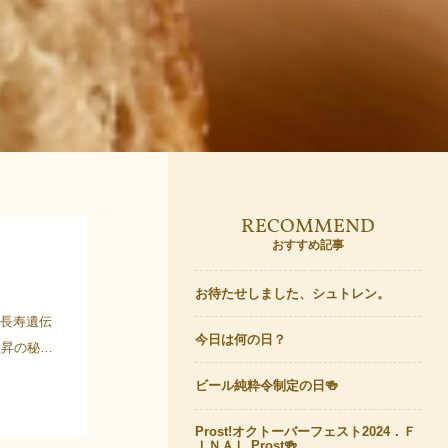
RECOMMEND
おすすめ記事
お待たせしました、シュトレン。
の長寿遺伝
今日は何の日？
上昇の秘
ビール純粋令制定の日🍻
Prost!オクトーバーフェスト2024．Ｆ
ＩＮＡＬ Prost🍻