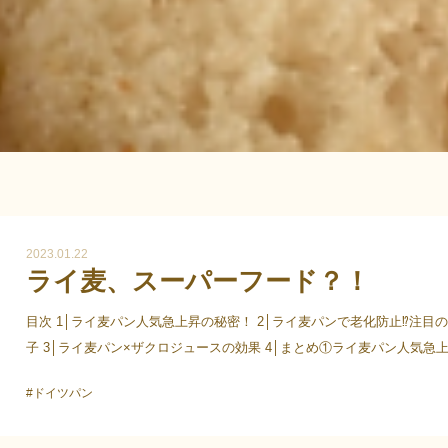
2023.01.22
ライ麦、スーパーフード？！
目次 1│ライ麦パン人気急上昇の秘密！ 2│ライ麦パンで老化防止⁉注目
子 3│ライ麦パン×ザクロジュースの効果 4│まとめ①ライ麦パン人気急
密！この1週間ほど、ライ麦パ...
#ドイツパン